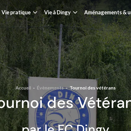
Vie pratique
Vie à Dingy
Aménagements & u
Accueil
-
Évènements
-
Tournoi des vétérans
ournoi des Vétéra
par le FC Dingy