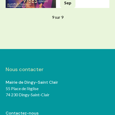
Sep
9
sur
9
Concert solidaire
Collectif Gospel Vibes
Nous contacter
Mairie de Dingy-Saint Clair
55 Place de l’église
74 230 Dingy-Saint-Clair
Contactez-nous