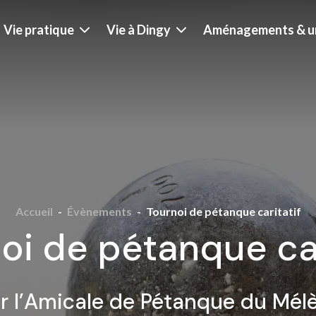
Vie pratique
Vie à Dingy
Aménagements & u
Accueil
-
Évènements
-
Tournoi de pétanque caritatif
oi de pétanque car
r l’Amicale de Pétanque du Mél