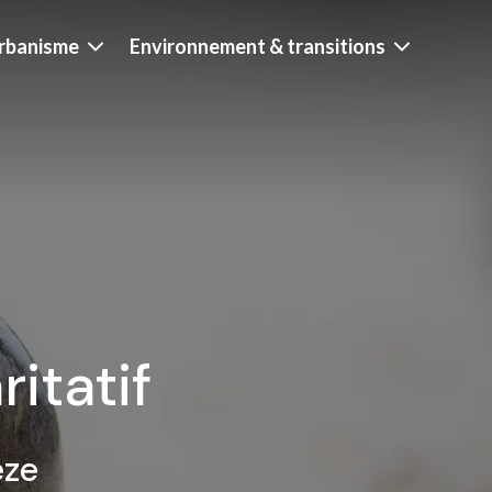
rbanisme
Environnement & transitions
itatif
èze